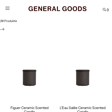
Direkt
zum
0
Inhalt
38 Produkte
-->
Figuer
L'Eau
Ceramic
Salée
Scented
Ceramic
Candle
Scented
Candle
Figuer Ceramic Scented
L'Eau Salée Ceramic Scented
Candle
Candle