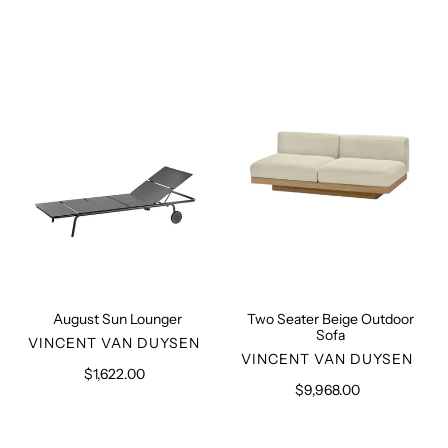
Preis
Preis
August
Two
Sun
Seater
Lounger
Beige
Outdoor
Sofa
August Sun Lounger
Two Seater Beige Outdoor
Sofa
VERKÄUFER
VINCENT VAN DUYSEN
VERKÄUFER
VINCENT VAN DUYSEN
$1,622.00
Normaler
$9,968.00
Normaler
Preis
Preis
Rudolph
Camel
Camel
Outdoor