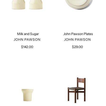
Milk and Sugar
John Pawson Plates
VERKÄUFER
VERKÄUFER
JOHN PAWSON
JOHN PAWSON
$142.00
Normaler
$29.00
Normaler
Preis
Preis
Goblet,
Meribel
Set
Chair
of
with
6
Caning