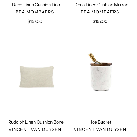
Deco Linen Cushion Lino
Deco Linen Cushion Marron
VERKÄUFER
VERKÄUFER
BEA MOMBAERS
BEA MOMBAERS
$157.00
Normaler
$157.00
Normaler
Preis
Preis
Rudolph
Ice
Linen
Bucket
Cushion
Bone
Rudolph Linen Cushion Bone
Ice Bucket
VERKÄUFER
VERKÄUFER
VINCENT VAN DUYSEN
VINCENT VAN DUYSEN