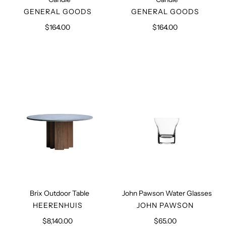
VERKÄUFER
VERKÄUFER
GENERAL GOODS
GENERAL GOODS
$164.00
Normaler
$164.00
Normaler
Preis
Preis
Brix
John
Outdoor
Pawson
Table
Water
Glasses
Brix Outdoor Table
John Pawson Water Glasses
VERKÄUFER
VERKÄUFER
HEERENHUIS
JOHN PAWSON
$8,140.00
Normaler
$65.00
Normaler