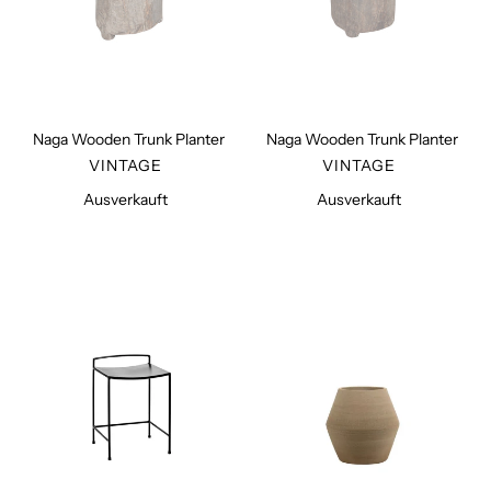
Naga Wooden Trunk Planter
Naga Wooden Trunk Planter
VERKÄUFER
VERKÄUFER
VINTAGE
VINTAGE
Ausverkauft
Normaler
Ausverkauft
Normaler
Preis
Preis
Black
Beige
Metal
Construct
Stool
Pot
S