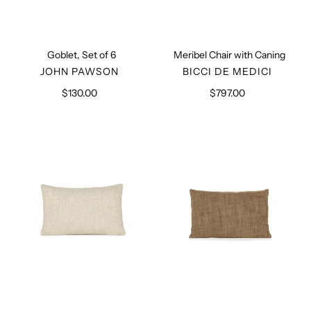
Goblet, Set of 6
Meribel Chair with Caning
VERKÄUFER
VERKÄUFER
JOHN PAWSON
BICCI DE MEDICI
$130.00
Normaler
$797.00
Normaler
Preis
Preis
Deco
Deco
Linen
Linen
Cushion
Cushion
Lino
Marron