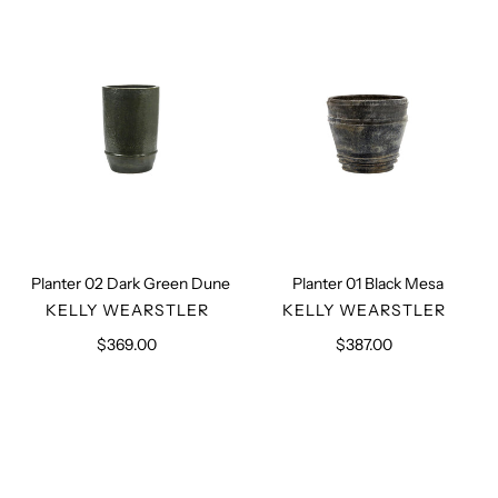
Dark
Black
Green
Mesa
Dune
Planter 02 Dark Green Dune
Planter 01 Black Mesa
VERKÄUFER
VERKÄUFER
KELLY WEARSTLER
KELLY WEARSTLER
$369.00
Normaler
$387.00
Normaler
Preis
Preis
Teak
Naga
Outdoor
Wooden
Coffee
Trunk
Table
Planter