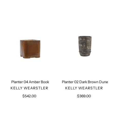
Preis
Preis
Planter
Planter
04
02
Amber
Dark
Book
Brown
Dune
Planter 04 Amber Book
Planter 02 Dark Brown Dune
VERKÄUFER
VERKÄUFER
KELLY WEARSTLER
KELLY WEARSTLER
$542.00
Normaler
$369.00
Normaler
Preis
Preis
Planter
Planter
02
01