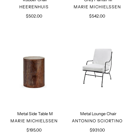
VERKÄUFER
VERKÄUFER
HEERENHUIS
MARIE MICHIELSSEN
$502.00
Normaler
$542.00
Normaler
Preis
Preis
Metal
Metal
Side
Lounge
Table
Chair
M
Metal Side Table M
Metal Lounge Chair
VERKÄUFER
VERKÄUFER
MARIE MICHIELSSEN
ANTONINO SCIORTINO
$195.00
Normaler
$931.00
Normaler