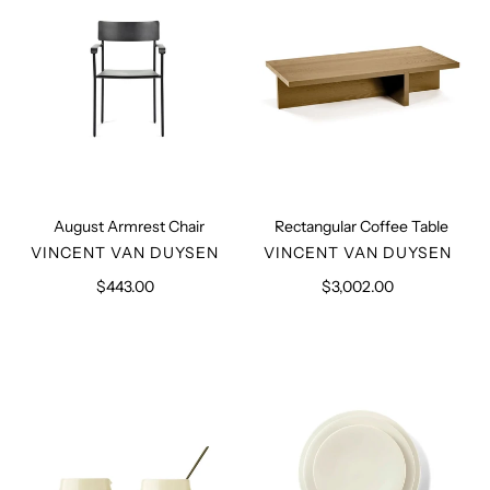
August Armrest Chair
Rectangular Coffee Table
VERKÄUFER
VERKÄUFER
VINCENT VAN DUYSEN
VINCENT VAN DUYSEN
$443.00
Normaler
$3,002.00
Normaler
Preis
Preis
Milk
John
and
Pawson
Sugar
Plates