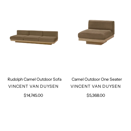
Outdoor
One
Sofa
Seater
Rudolph Camel Outdoor Sofa
Camel Outdoor One Seater
VERKÄUFER
VERKÄUFER
VINCENT VAN DUYSEN
VINCENT VAN DUYSEN
$14,745.00
Normaler
$5,368.00
Normaler
Preis
Preis
August
Rectangular
Armrest
Coffee
Chair
Table