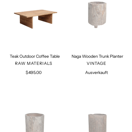
Teak Outdoor Coffee Table
Naga Wooden Trunk Planter
VERKÄUFER
VERKÄUFER
RAW MATERIALS
VINTAGE
$495.00
Normaler
Ausverkauft
Normaler
Preis
Preis
Naga
Naga
Wooden
Wooden
Trunk
Trunk
Planter
Planter