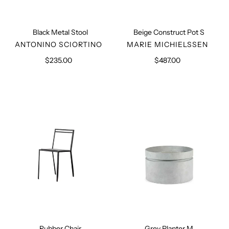
Black Metal Stool
Beige Construct Pot S
VERKÄUFER
VERKÄUFER
ANTONINO SCIORTINO
MARIE MICHIELSSEN
$235.00
Normaler
$487.00
Normaler
Preis
Preis
Rubber
Grey
Chair
Planter
M
Rubber Chair
Grey Planter M