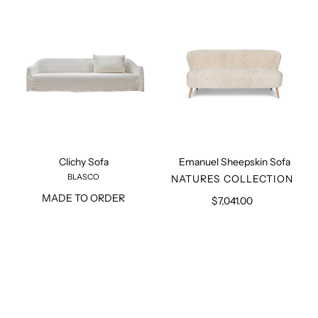
Clichy Sofa
Emanuel Sheepskin Sofa
BLASCO
VERKÄUFER
NATURES COLLECTION
MADE TO ORDER
$7,041.00
Normaler
Preis
Teak
Oak
Bench
Kubé
Console