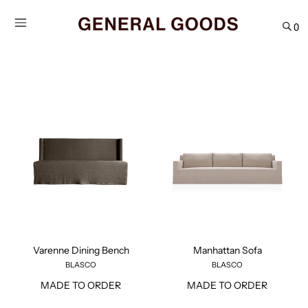
Direkt
zum
0
Inhalt
Varenne
Manhattan
Dining
Sofa
Bench
Varenne Dining Bench
Manhattan Sofa
BLASCO
BLASCO
MADE TO ORDER
MADE TO ORDER