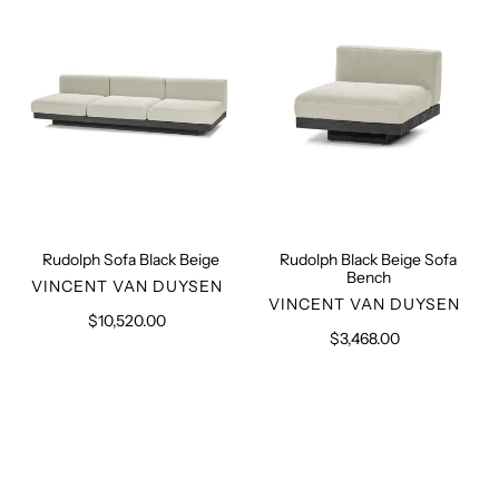
Beige
Sofa
Bench
Rudolph Sofa Black Beige
Rudolph Black Beige Sofa
Bench
VERKÄUFER
VINCENT VAN DUYSEN
VERKÄUFER
VINCENT VAN DUYSEN
$10,520.00
Normaler
$3,468.00
Normaler
Preis
Preis
Ivory
Ivory
Upholstered
Two
Ottoman
Seater
Sofa