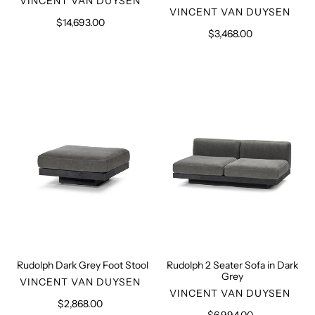
VERKÄUFER
VINCENT VAN DUYSEN
VERKÄUFER
VINCENT VAN DUYSEN
$14,693.00
Normaler
$3,468.00
Normaler
Preis
Preis
Rudolph
Rudolph
Dark
2
Grey
Seater
Foot
Sofa
Stool
in
Dark
Grey
Rudolph Dark Grey Foot Stool
Rudolph 2 Seater Sofa in Dark
Grey
VERKÄUFER
VINCENT VAN DUYSEN
VERKÄUFER
VINCENT VAN DUYSEN
$2,868.00
Normaler