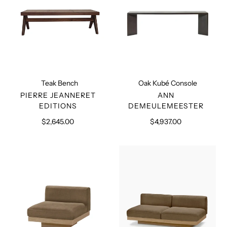
Teak Bench
Oak Kubé Console
VERKÄUFER
VERKÄUFER
PIERRE JEANNERET
ANN
EDITIONS
DEMEULEMEESTER
$2,645.00
Normaler
$4,937.00
Normaler
Preis
Preis
Camel
Two
Outdoor
Seater
One
Camel
Seater
Outdoor
Sofa