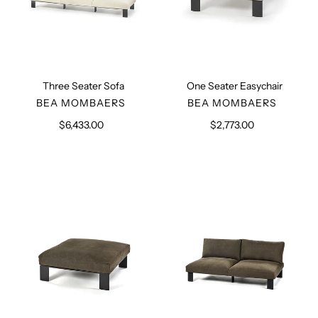
Three Seater Sofa
One Seater Easychair
VERKÄUFER
VERKÄUFER
BEA MOMBAERS
BEA MOMBAERS
$6,433.00
Normaler
$2,773.00
Normaler
Preis
Preis
Sepia
Sepia
Upholstered
Two
Ottoman
Seater
Sofa