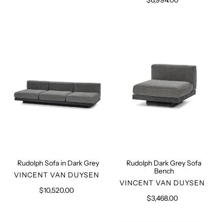
$6,994.00
Normaler
Preis
Preis
Rudolph
Rudolph
Sofa
Dark
in
Grey
Dark
Sofa
Grey
Bench
Rudolph Sofa in Dark Grey
Rudolph Dark Grey Sofa
Bench
VERKÄUFER
VINCENT VAN DUYSEN
VERKÄUFER
VINCENT VAN DUYSEN
$10,520.00
Normaler
$3,468.00
Normaler
Preis
Preis
Rudolph
Rudolph