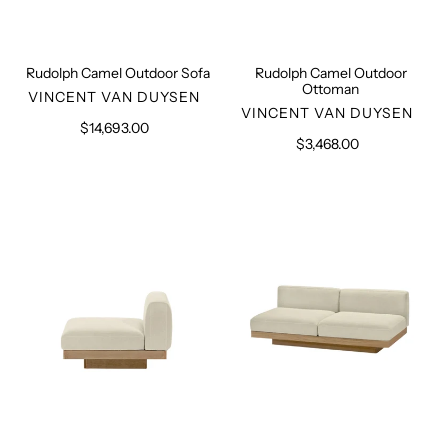
Rudolph Camel Outdoor Sofa
Rudolph Camel Outdoor
Ottoman
VERKÄUFER
VINCENT VAN DUYSEN
VERKÄUFER
VINCENT VAN DUYSEN
$14,693.00
Normaler
$3,468.00
Normaler
Preis
Preis
Rudolph
Two
Outdoor
Seater
One
Beige
Seater
Outdoor
Sofa