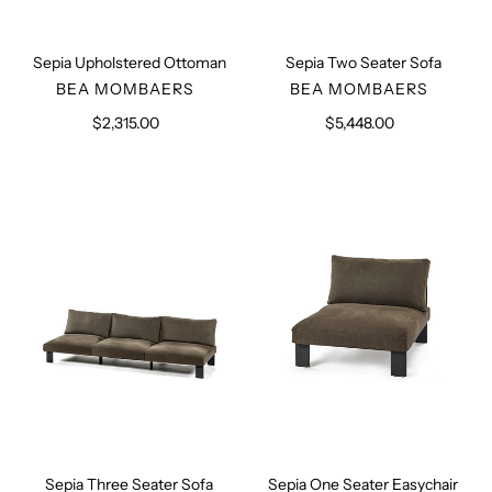
Sepia Upholstered Ottoman
Sepia Two Seater Sofa
VERKÄUFER
VERKÄUFER
BEA MOMBAERS
BEA MOMBAERS
$2,315.00
Normaler
$5,448.00
Normaler
Preis
Preis
Sepia
Sepia
Three
One
Seater
Seater
Sofa
Easychair
Sepia Three Seater Sofa
Sepia One Seater Easychair