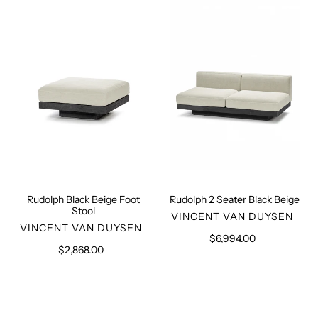
Black
2
Beige
Seater
Foot
Black
Stool
Beige
Rudolph Black Beige Foot
Rudolph 2 Seater Black Beige
Stool
VERKÄUFER
VINCENT VAN DUYSEN
VERKÄUFER
VINCENT VAN DUYSEN
$6,994.00
Normaler
$2,868.00
Normaler
Preis
Preis
Rudolph
Rudolph
Sofa
Black
Black
Beige