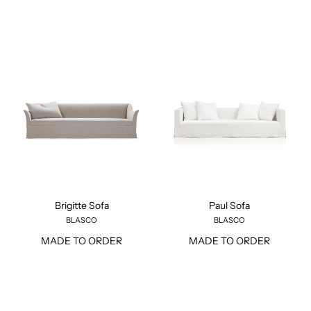
Brigitte
Paul
Sofa
Sofa
Brigitte Sofa
Paul Sofa
BLASCO
BLASCO
MADE TO ORDER
MADE TO ORDER
Clichy
Emanuel
Sofa
Sheepskin
Sofa