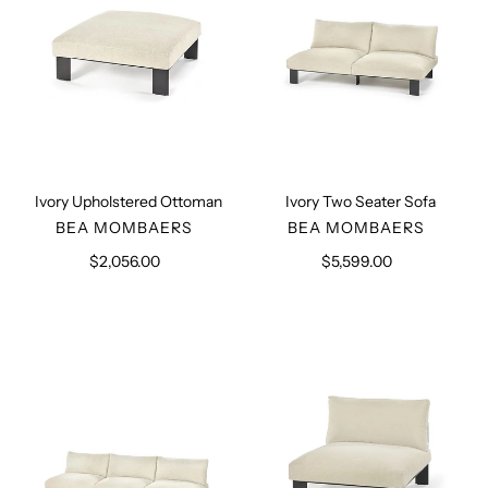
Ivory Upholstered Ottoman
Ivory Two Seater Sofa
VERKÄUFER
VERKÄUFER
BEA MOMBAERS
BEA MOMBAERS
$2,056.00
Normaler
$5,599.00
Normaler
Preis
Preis
Three
One
Seater
Seater
Sofa
Easychair